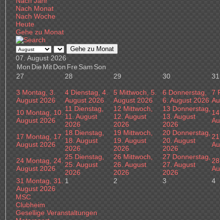
Nach Jahr
Nach Monat
Nach Woche
Heute
Gehe zu Monat
Gehe zu Monat
07. August 2026
Mon
Die
Mit
Don
Fre
Sam
Son
27
28
29
30
31
3
Montag, 3.
4
Dienstag, 4.
5
Mittwoch, 5.
6
Donnerstag,
7
August 2026
August 2026
August 2026
6. August 2026
Au
11
Dienstag,
12
Mittwoch,
13
Donnerstag,
10
Montag, 10.
14
11. August
12. August
13. August
August 2026
Au
2026
2026
2026
18
Dienstag,
19
Mittwoch,
20
Donnerstag,
17
Montag, 17.
21
18. August
19. August
20. August
August 2026
Au
2026
2026
2026
25
Dienstag,
26
Mittwoch,
27
Donnerstag,
24
Montag, 24.
28
25. August
26. August
27. August
August 2026
Au
2026
2026
2026
31
Montag, 31.
1
2
3
4
August 2026
MSC
Clubheim
Gesellige Veranstaltungen