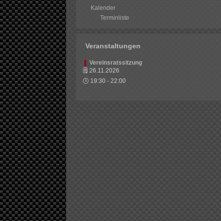
Kalender
Terminliste
Veranstaltungen
❚
Vereinsratssitzung
🗒
26.11.2026
🕓
19:30
-
22:00